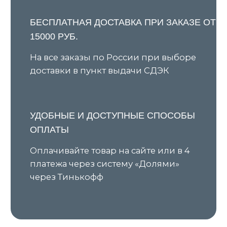
Все товары
О бренде
Новинки
Условия предзаказа
В наличии
Оплата и доставка
Скидки
Оплата через сервис «Долями»
Джемперы
Возврат и обмен товара
Кардиганы
Уход за изделиями
Костюмы
Шоурумы
Футболки
Аксессуары
Политика обработки
персональных данных
Оферта
ИП Ярочкина И.В.
ИНН 631919416274