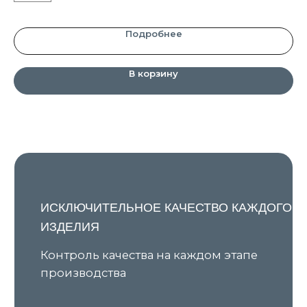
Подробнее
© 2023. Все права защищены
Интернет-магазин одежды Yar Studio
В корзину
8 927 762 11 10
info@yarstudio.store
Узнавайте о новых поступлениях и наших акциях первыми
Я даю согласие на обработку персональных данных в
соответствии с
Политикой конфиденциальности
и
соглашаюсь на получение рекламной и
информационной рассылки
Подписаться
КАТАЛОГ
ПОКУПАТЕЛЯМ