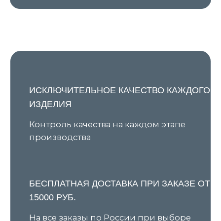
Я даю согласие на обработку персональных данных в
соответствии с
Политикой конфиденциальности
и
соглашаюсь на получение рекламной и
информационной рассылки
Подписаться
КАТАЛОГ
ПОКУПАТЕЛЯМ
Все товары
О бренде
Новинки
Условия предзаказа
В наличии
Оплата и доставка
Скидки
Оплата через сервис «Долями»
Джемперы
Возврат и обмен товара
Кардиганы
Уход за изделиями
Костюмы
Шоурумы
Футболки
Аксессуары
Политика обработки
персональных данных
Оферта