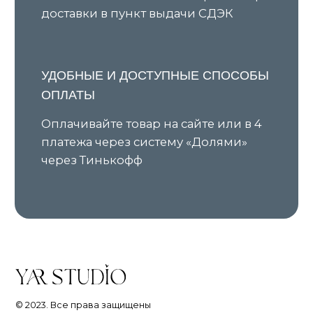
ИП Ярочкина И.В.
ИНН 631919416274