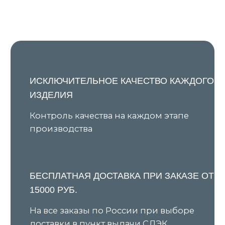
Я даю согласие на обработку персональных данных в
соответствии с
Политикой конфиденциальности
и
соглашаюсь на получение рекламной и
информационной рассылки
Подписаться
КАТАЛОГ
ПОКУПАТЕЛЯМ
Все товары
О бренде
Новинки
Условия предзаказа
В наличии
Оплата и доставка
Скидки
Оплата через сервис «Долями»
Джемперы
Возврат и обмен товара
Кардиганы
Уход за изделиями
Костюмы
Шоурумы
Футболки
Аксессуары
Политика обработки
персональных данных
Оферта
ИП Ярочкина И.В.