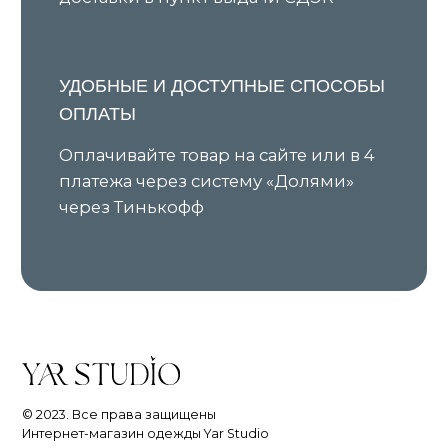
ИНН 631919416274