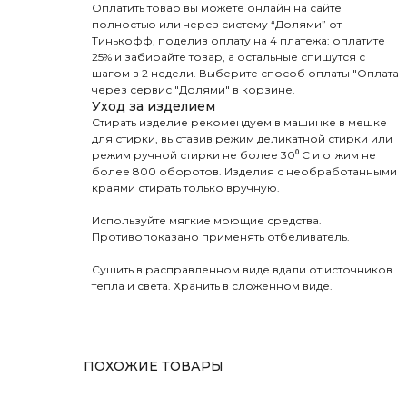
Оплатить товар вы можете онлайн на сайте
полностью или через систему “Долями” от
Тинькофф, поделив оплату на 4 платежа: оплатите
25% и забирайте товар, а остальные спишутся с
шагом в 2 недели. Выберите способ оплаты "Оплата
через сервис "Долями" в корзине.
Уход за изделием
Стирать изделие рекомендуем в машинке в мешке
для стирки, выставив режим деликатной стирки или
режим ручной стирки не более 30⁰ С и отжим не
более 800 оборотов. Изделия с необработанными
краями стирать только вручную.
Используйте мягкие моющие средства.
Противопоказано применять отбеливатель.
Сушить в расправленном виде вдали от источников
тепла и света. Хранить в сложенном виде.
ПОХОЖИЕ ТОВАРЫ