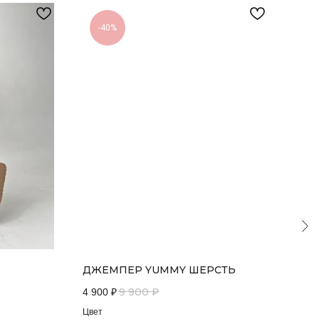
-40%
ДЖЕМПЕР YUMMY ШЕРСТЬ
ВА
9 900
₽
4 900
₽
2 50
Цвет
Цвет