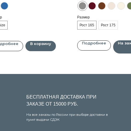
БЕСПЛАТНАЯ ДОСТАВКА ПРИ
УДОБНЫЕ
р
Размер
ЗАКАЗЕ ОТ 15000 РУБ.
СПОСОБЫ
size
Рост 165
Рост 175
На все заказы по России при выборе доставки в
Оплачивайте т
пункт выдачи СДЭК
через систему
Подробнее
На за
дробнее
В корзину
ПОКУПАТЕЛЯМ
О бренде
Условия предзаказа
Оплата и доставка
Оплата через сервис «Долями»
Возврат и обмен товара
Уход за изделиями
Шоурумы