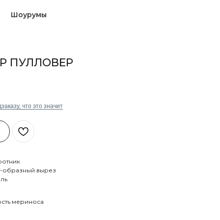
Шоурумы
Р ПУЛЛОВЕР
заказу, что это значит
ротник
V-образный вырез
ель
рсть мериноса