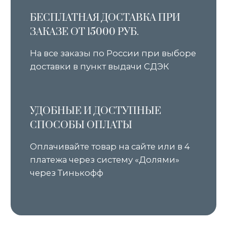
Узнавайте о новых поступлениях и наших акциях первыми
Я даю согласие на обработку персональных данных в
соответствии с
Политикой конфиденциальности
и
соглашаюсь на получение рекламной и
информационной рассылки
Подписаться
КАТАЛОГ
ПОКУПАТЕЛЯМ
Все товары
О бренде
Новинки
Условия предзаказа
В наличии
Оплата и доставка
Скидки
Оплата через сервис «Долями»
Джемперы
Возврат и обмен товара
Кардиганы
Уход за изделиями
Костюмы
Шоурумы
Футболки
Аксессуары
Политика обработки
персональных данных
Оферта