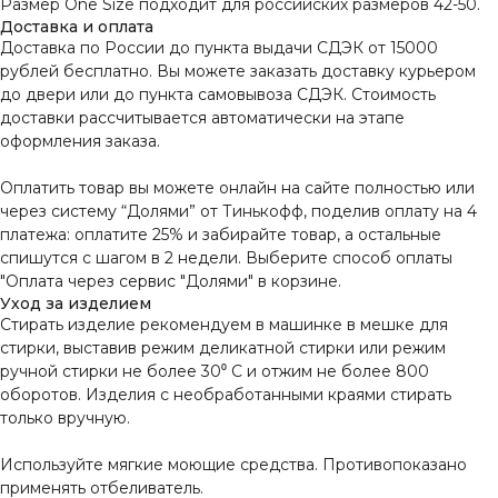
Размер One Size подходит для российских размеров 42-50.
Доставка и оплата
Доставка по России до пункта выдачи СДЭК от 15000
рублей бесплатно. Вы можете заказать доставку курьером
до двери или до пункта самовывоза СДЭК. Стоимость
доставки рассчитывается автоматически на этапе
оформления заказа.
Оплатить товар вы можете онлайн на сайте полностью или
через систему “Долями” от Тинькофф, поделив оплату на 4
платежа: оплатите 25% и забирайте товар, а остальные
спишутся с шагом в 2 недели. Выберите способ оплаты
"Оплата через сервис "Долями" в корзине.
Уход за изделием
ИСКЛЮЧИТЕЛЬНОЕ КАЧЕСТВО
Стирать изделие рекомендуем в машинке в мешке для
КАЖДОГО ИЗДЕЛИЯ
стирки, выставив режим деликатной стирки или режим
Контроль качества на каждом этапе
ручной стирки не более 30⁰ С и отжим не более 800
производства
оборотов. Изделия с необработанными краями стирать
только вручную.
БЕСПЛАТНАЯ ДОСТАВКА ПРИ
Используйте мягкие моющие средства. Противопоказано
ЗАКАЗЕ ОТ 15000 РУБ.
применять отбеливатель.