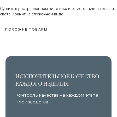
На все заказы по России при выборе
доставки в пункт выдачи СДЭК
Сушить в расправленном виде вдали от источников тепла и
света. Хранить в сложенном виде.
УДОБНЫЕ И ДОСТУПНЫЕ
СПОСОБЫ ОПЛАТЫ
ПОХОЖИЕ ТОВАРЫ
Оплачивайте товар на сайте или в 4
платежа через систему «Долями»
через Тинькофф
© 2023. Все права защищены
Интернет-магазин одежды Yar Studio
8 927 762 11 10
info@yarstudio.store