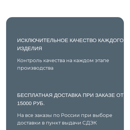
Я даю согласие на обработку персональных данных в
соответствии с
Политикой конфиденциальности
и
соглашаюсь на получение рекламной и
информационной рассылки
Подписаться
КАТАЛОГ
ПОКУПАТЕЛЯМ
Все товары
О бренде
Новинки
Условия предзаказа
В наличии
Оплата и доставка
Скидки
Оплата через сервис «Долями»
Джемперы
Возврат и обмен товара
Кардиганы
Уход за изделиями
Костюмы
Шоурумы
Футболки
Аксессуары
Политика обработки
персональных данных
Оферта
ИП Ярочкина И.В.
ИНН 631919416274