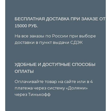
КАТАЛОГ
ПОКУПАТЕЛЯМ
Все товары
О бренде
Новинки
Условия предзаказа
В наличии
Оплата и доставка
Скидки
Оплата через сервис «Долями»
Джемперы
Возврат и обмен товара
Кардиганы
Уход за изделиями
Костюмы
Шоурумы
Футболки
Аксессуары
Политика обработки
персональных данных
Оферта
ИП Ярочкина И.В.
ИНН 631919416274