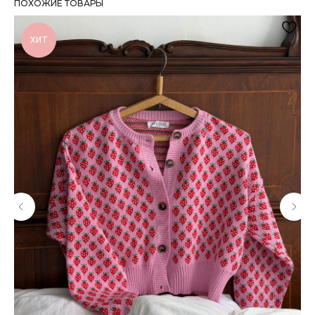
ПОХОЖИЕ ТОВАРЫ
ХИТ
ИСКЛЮЧИТЕЛЬНОЕ КАЧЕСТВО КАЖДОГО
ИЗДЕЛИЯ
Контроль качества на каждом этапе
производства
БЕСПЛАТНАЯ ДОСТАВКА ПРИ ЗАКАЗЕ ОТ
15000 РУБ.
На все заказы по России при выборе