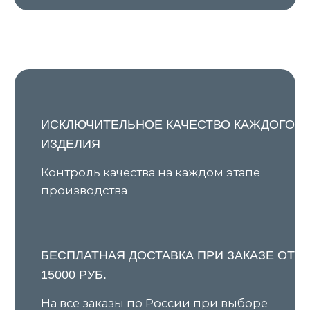
Я даю согласие на обработку персональных данных в
соответствии с
Политикой конфиденциальности
и
соглашаюсь на получение рекламной и
информационной рассылки
Подписаться
КАТАЛОГ
ПОКУПАТЕЛЯМ
Все товары
О бренде
Новинки
Условия предзаказа
В наличии
Оплата и доставка
Скидки
Оплата через сервис «Долями»
Джемперы
Возврат и обмен товара
Кардиганы
Уход за изделиями
Костюмы
Шоурумы
Футболки
Аксессуары
Политика обработки
персональных данных
Оферта