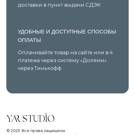
ИП Ярочкина И.В.
ИНН 631919416274