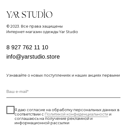
ИП Ярочкина И.В.
ИНН 631919416274