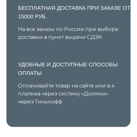
Я даю согласие на обработку персональных данных в
соответствии с
Политикой конфиденциальности
и
соглашаюсь на получение рекламной и
информационной рассылки
Подписаться
КАТАЛОГ
ПОКУПАТЕЛЯМ
Все товары
О бренде
Новинки
Условия предзаказа
В наличии
Оплата и доставка
Скидки
Оплата через сервис «Долями»
Джемперы
Возврат и обмен товара
Кардиганы
Уход за изделиями
Костюмы
Шоурумы
Футболки
Аксессуары
Политика обработки
персональных данных
Оферта