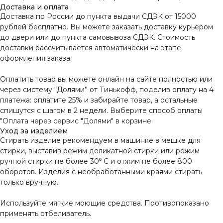
Доставка и оплата
Доставка по России до пункта выдачи СДЭК от 15000
рублей бесплатно. Вы можете заказать доставку курьером
до двери или до пункта самовывоза СДЭК. Стоимость
доставки рассчитывается автоматически на этапе
оформления заказа.
Оплатить товар вы можете онлайн на сайте полностью или
через систему “Долями” от Тинькофф, поделив оплату на 4
платежа: оплатите 25% и забирайте товар, а остальные
спишутся с шагом в 2 недели. Выберите способ оплаты
"Оплата через сервис "Долями" в корзине.
Уход за изделием
ИСКЛЮЧИТЕЛЬНОЕ КАЧЕСТВО КАЖДОГО
Стирать изделие рекомендуем в машинке в мешке для
ИЗДЕЛИЯ
стирки, выставив режим деликатной стирки или режим
Контроль качества на каждом этапе
ручной стирки не более 30⁰ С и отжим не более 800
производства
оборотов. Изделия с необработанными краями стирать
только вручную.
БЕСПЛАТНАЯ ДОСТАВКА ПРИ ЗАКАЗЕ ОТ
Используйте мягкие моющие средства. Противопоказано
15000 РУБ.
применять отбеливатель.