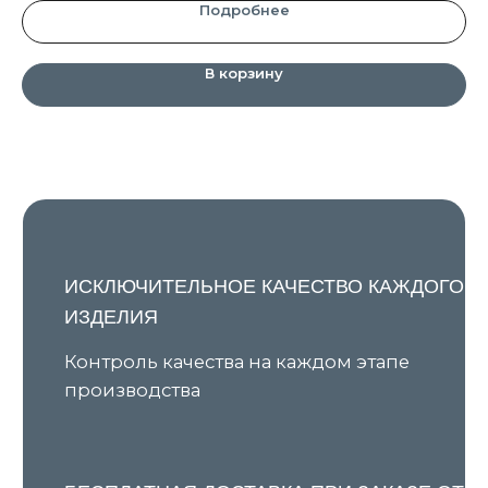
Подробнее
Узнавайте о новых поступлениях и наших акциях первыми
В корзину
Я даю согласие на обработку персональных данных в
соответствии с
Политикой конфиденциальности
и
соглашаюсь на получение рекламной и
информационной рассылки
Подписаться
КАТАЛОГ
ПОКУПАТЕЛЯМ
Все товары
О бренде
Новинки
Условия предзаказа
В наличии
Оплата и доставка
Скидки
Оплата через сервис «Долями»
Джемперы
Возврат и обмен товара
Кардиганы
Уход за изделиями
Костюмы
Шоурумы
Футболки
Аксессуары
Политика обработки