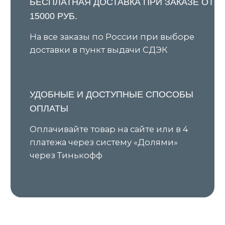
персональных данных
Оферта
ИП Ярочкина И.В.
ИНН 631919416274