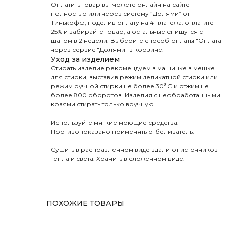
Оплатить товар вы можете онлайн на сайте
полностью или через систему “Долями” от
Тинькофф, поделив оплату на 4 платежа: оплатите
25% и забирайте товар, а остальные спишутся с
шагом в 2 недели. Выберите способ оплаты "Оплата
через сервис "Долями" в корзине.
Уход за изделием
Стирать изделие рекомендуем в машинке в мешке
для стирки, выставив режим деликатной стирки или
режим ручной стирки не более 30⁰ С и отжим не
более 800 оборотов. Изделия с необработанными
краями стирать только вручную.
Используйте мягкие моющие средства.
Противопоказано применять отбеливатель.
Сушить в расправленном виде вдали от источников
тепла и света. Хранить в сложенном виде.
ПОХОЖИЕ ТОВАРЫ