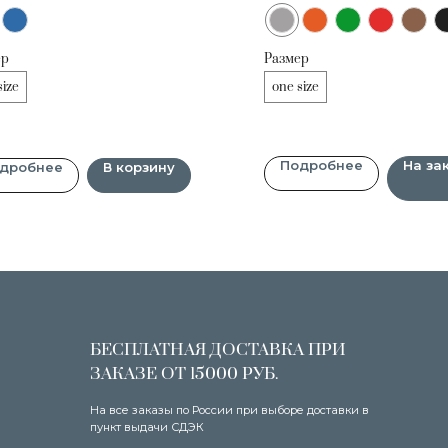
ер
Размер
БЕСПЛАТНАЯ ДОСТАВКА ПРИ
УДОБНЫЕ
size
one size
ЗАКАЗЕ ОТ 15000 РУБ.
СПОСОБ
На все заказы по России при выборе доставки в
Оплачивайте т
пункт выдачи СДЭК
через систему
Подробнее
На за
дробнее
В корзину
ПОКУПАТЕЛЯМ
О бренде
Условия предзаказа
Оплата и доставка
Оплата через сервис «Долями»
Возврат и обмен товара
Уход за изделиями
Шоурумы