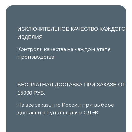
Я даю согласие на обработку персональных данных в
соответствии с
Политикой конфиденциальности
и
соглашаюсь на получение рекламной и
информационной рассылки
Подписаться
КАТАЛОГ
ПОКУПАТЕЛЯМ
Все товары
О бренде
Новинки
Условия предзаказа
В наличии
Оплата и доставка
Скидки
Оплата через сервис «Долями»
Джемперы
Возврат и обмен товара
Кардиганы
Уход за изделиями
Костюмы
Шоурумы
Футболки
Аксессуары
Политика обработки
персональных данных
Оферта
ИП Ярочкина И.В.
ИНН 631919416274