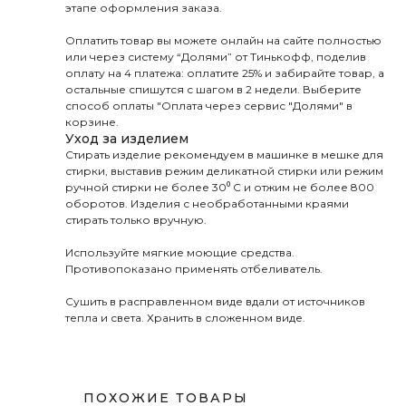
этапе оформления заказа.
Оплатить товар вы можете онлайн на сайте полностью
или через систему “Долями” от Тинькофф, поделив
оплату на 4 платежа: оплатите 25% и забирайте товар, а
остальные спишутся с шагом в 2 недели. Выберите
способ оплаты "Оплата через сервис "Долями" в
корзине.
Уход за изделием
Стирать изделие рекомендуем в машинке в мешке для
стирки, выставив режим деликатной стирки или режим
ручной стирки не более 30⁰ С и отжим не более 800
оборотов. Изделия с необработанными краями
стирать только вручную.
Используйте мягкие моющие средства.
Противопоказано применять отбеливатель.
Сушить в расправленном виде вдали от источников
тепла и света. Хранить в сложенном виде.
ПОХОЖИЕ ТОВАРЫ