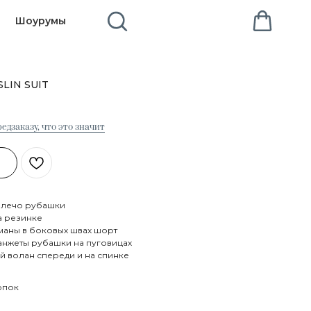
Шоурумы
LIN SUIT
едзаказу, что это значит
плечо рубашки
а резинке
маны в боковых швах шорт
манжеты рубашки на пуговицах
й волан спереди и на спинке
опок