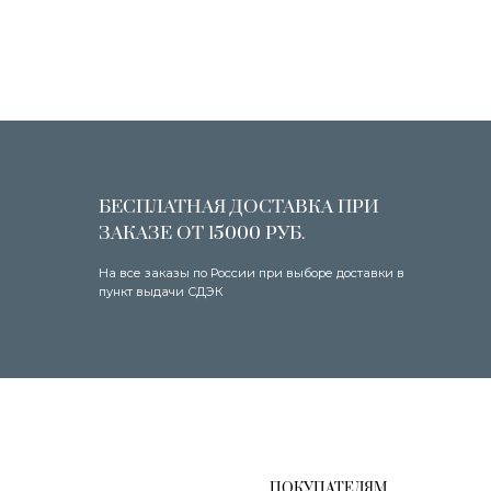
БЕСПЛАТНАЯ ДОСТАВКА ПРИ
УДОБНЫЕ
ЗАКАЗЕ ОТ 15000 РУБ.
СПОСОБ
На все заказы по России при выборе доставки в
Оплачивайте т
пункт выдачи СДЭК
через систему
ПОКУПАТЕЛЯМ
О бренде
Условия предзаказа
Оплата и доставка
Оплата через сервис «Долями»
Возврат и обмен товара
Уход за изделиями
Шоурумы
Политика обработки
персональных данных