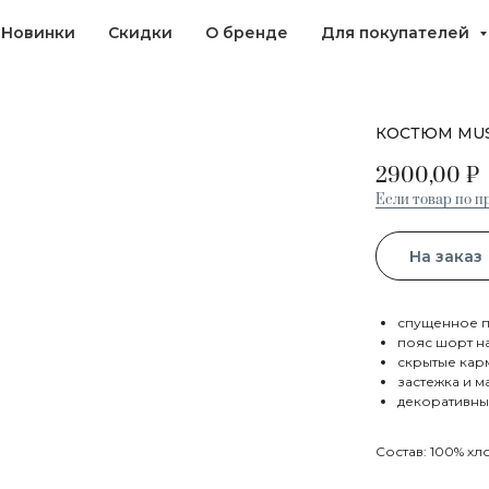
Новинки
Скидки
О бренде
Для покупателей
КОСТЮМ MUS
2900,00
₽
Если товар по пр
На заказ
спущенное 
пояс шорт н
скрытые кар
застежка и 
декоративны
Состав: 100% хл