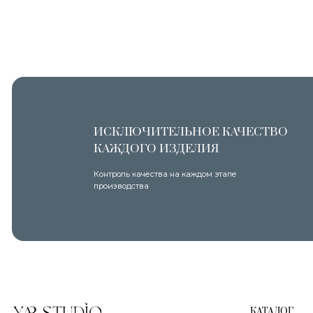
ИСКЛЮЧИТЕЛЬНОЕ КАЧЕСТВО
КАЖДОГО ИЗДЕЛИЯ
Контроль качества на каждом этапе
производства
КАТАЛОГ
© 2023. Все права защищены
Все товары
Интернет-магазин одежды Yar Studio
Новинки
В наличии
8 927 762 11 10
Скидки
Джемперы
info@yarstudio.store
Кардиганы
Костюмы
Футболки
Аксессуары
ИП Ярочкина И.В.
ИНН 631919416274