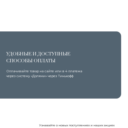
 И ДОСТУПНЫЕ
Ы ОПЛАТЫ
овар на сайте или в 4 платежа
 «Долями» через Тинькофф
Узнавайте о новых поступлениях и наших акциях
первыми
Я даю согласие на обработку персональных
данных в соответствии с
Политикой
конфиденциальности
и соглашаюсь на получение
рекламной и информационной рассылки
Подписаться