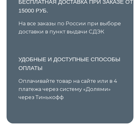
персональных данных
Оферта
ИП Ярочкина И.В.
ИНН 631919416274