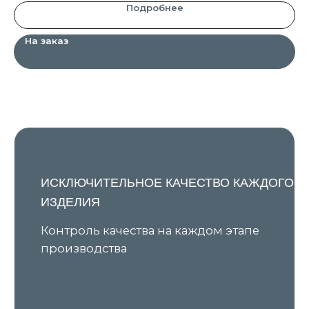
Подробнее
Узнавайте о новых поступлениях и наших акциях первыми
На заказ
Я даю согласие на обработку персональных данных в
соответствии с
Политикой конфиденциальности
и
соглашаюсь на получение рекламной и
информационной рассылки
Подписаться
КАТАЛОГ
ПОКУПАТЕЛЯМ
Все товары
О бренде
Новинки
Условия предзаказа
В наличии
Оплата и доставка
Скидки
Оплата через сервис «Долями»
Джемперы
Возврат и обмен товара
Кардиганы
Уход за изделиями
Костюмы
Шоурумы
Футболки
Аксессуары
Политика обработки